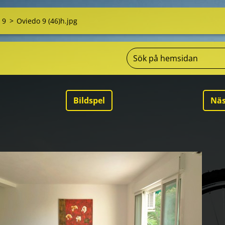
 9
>
Oviedo 9 (46)h.jpg
Bildspel
Näs